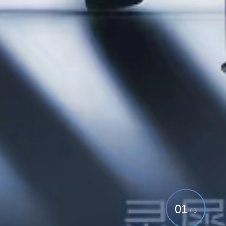
01
/
3