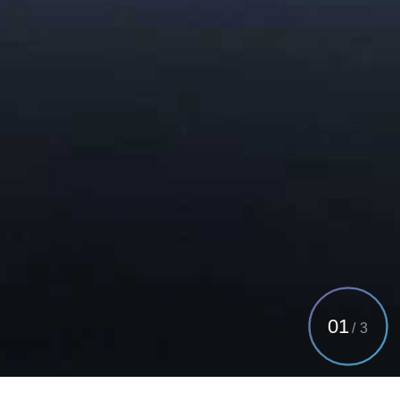
01
/
3